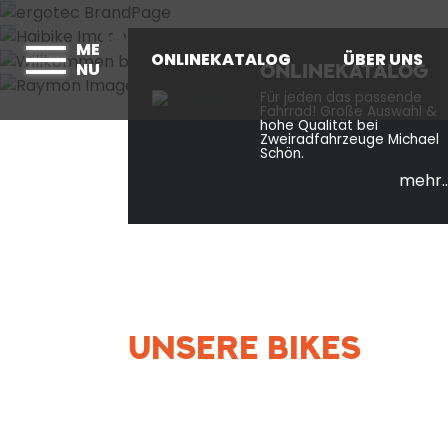
WILLKOMMEN BE
ME
ONLINEKATALOG
ÜBER UNS
NU
ONLINEKATALOG
Für jeden das passende
Fahrrad! Große Auswahl &
hohe Qualität bei
Zweiradfahrzeuge Michael
Schön.
mehr..
UNSERE BIKES