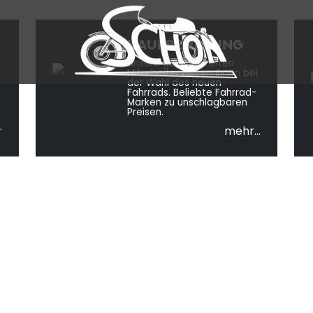
I ZWEIRADFAHRZEUGE
KAUFBERATUNG
in Pfullingen
Unsere gut geschulten
Mitarbeiter helfen Ihnen bei
der Wahl des neuen
Fahrrads. Beliebte Fahrrad-
Marken zu unschlagbaren
Preisen.
.
mehr...